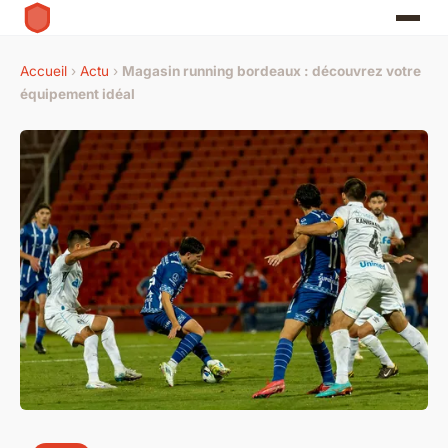
Accueil
›
Actu
›
Magasin running bordeaux : découvrez votre
équipement idéal