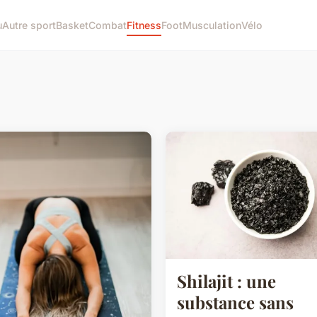
u
Autre sport
Basket
Combat
Fitness
Foot
Musculation
Vélo
Shilajit : une
substance sans