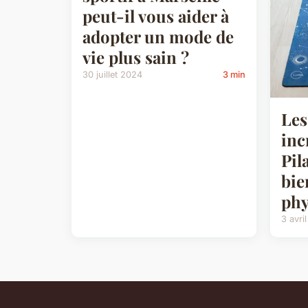
peut-il vous aider à
adopter un mode de
vie plus sain ?
30 juillet 2024
3 min
Les
inc
Pil
bie
phy
3 avri