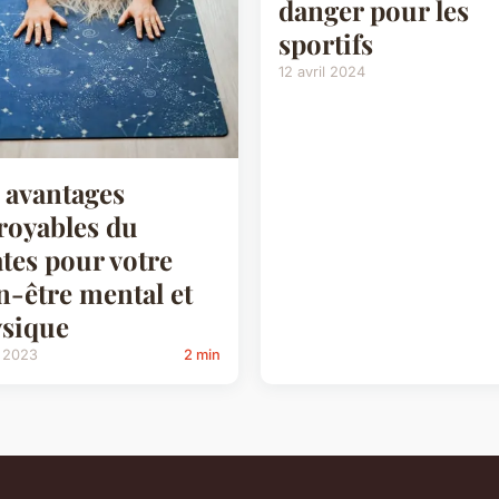
danger pour les
sportifs
12 avril 2024
 avantages
royables du
ates pour votre
n-être mental et
sique
l 2023
2 min