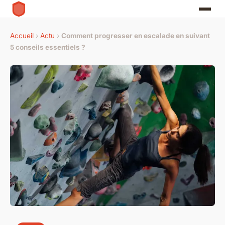
Accueil
›
Actu
›
Comment progresser en escalade en suivant
5 conseils essentiels ?