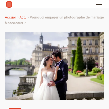
Accueil
›
Actu
›
Pourquoi engager un photographe de mariage
à bordeaux ?