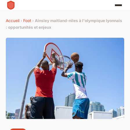
Accueil
›
Foot
›
Ainsley maitland-niles à l'olympique lyonnais
: opportunités et enjeux