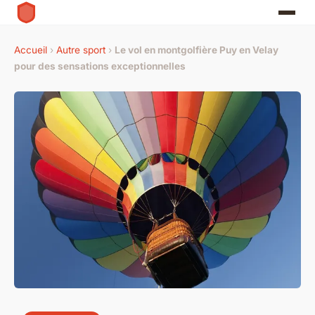
Accueil
›
Autre sport
›
Le vol en montgolfière Puy en Velay
pour des sensations exceptionnelles